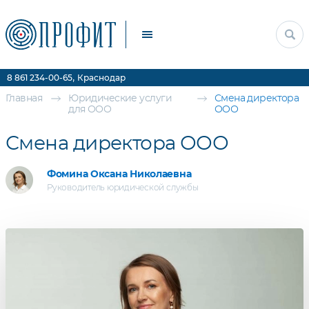
Прочие услуги
Цены
Контакты
,
8 861 234-00-65
Краснодар
Главная
Юридические услуги
Смена директора
для ООО
ООО
Смена директора ООО
Фомина Оксана Николаевна
Руководитель юридической службы