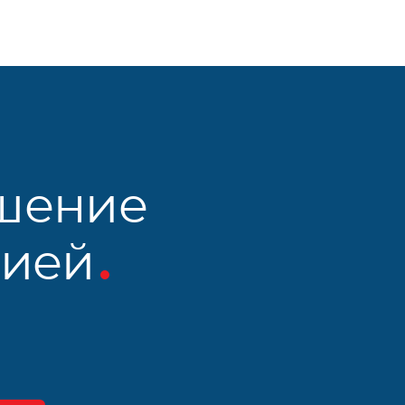
шение
рией