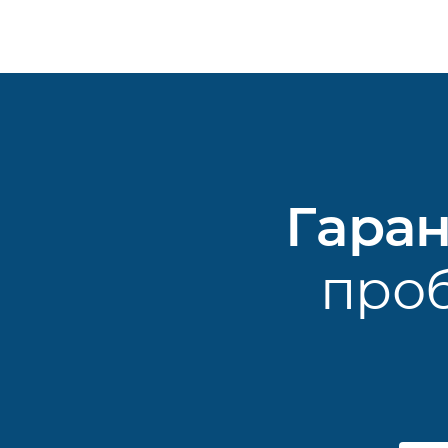
Гара
проб