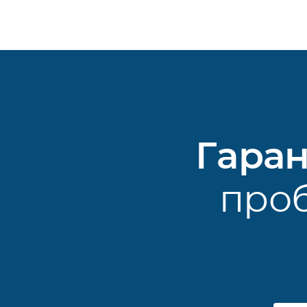
Гара
проб