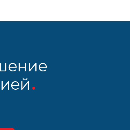
шение
рией