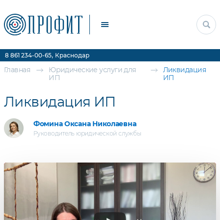
Прочие услуги
Цены
Контакты
,
8 861 234-00-65
Краснодар
Главная
Юридические услуги для
Ликвидация
ИП
ИП
Ликвидация ИП
Фомина Оксана Николаевна
Руководитель юридической службы