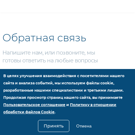
Обратная связь
Напишите нам, или позвоните, мы
готовы ответить на любые вопросы
КОНТАКТЫ
В целях улучшения взаимодействия с посетителями нашего
info@profit-buh.com
сайта и анализа событий, мы используем файлы cookie,
разработанные нашими специалистами и третьими лицами.
8 861 234-00-65
Продолжая просмотр страниц нашего сайта, вы принимаете
350058, г. Краснодар
Пользовательское соглашение
и
Политику в отношении
ул. Старокубанская 114, оф. 814
обработки файлов Cookie
.
Пользовательское соглашение
Принять
Отмена
Политика в отношении обработки персональных данных