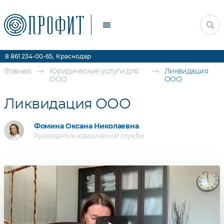
Прочие услуги
Цены
Контакты
,
8 861 234-00-65
Краснодар
Главная
Юридические услуги для
Ликвидация
ООО
ООО
Ликвидация ООО
Фомина Оксана Николаевна
Руководитель юридической службы